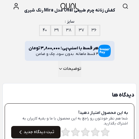
کفش زنانه چرم طبیعی Oval مدل Mira رنگ شیری
سایز :
40
39
38
37
36
هر قسط با اسنپ‌پی:
3,800,000
تومان
4 قسط ماهانه. بدون سود، چک و ضامن
توضیحات
دیدگاه ها
به این محصول امتیاز دهید!
شما هم نظر خودتون رو راجع به این محصول با ما و بقیه کاربران به
اشتراک بگذارید.
ثبت دیدگاه جدید