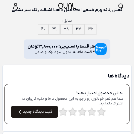
کفش زنانه چرم طبیعی Oval مدل Luna اشبالت رنگ سبز یشمی
سایز :
40
39
38
37
36
هر قسط با اسنپ‌پی:
3,800,000
تومان
4 قسط ماهانه. بدون سود، چک و ضامن
دیدگاه ها
به این محصول امتیاز دهید!
شما هم نظر خودتون رو راجع به این محصول با ما و بقیه کاربران به
اشتراک بگذارید.
ثبت دیدگاه جدید