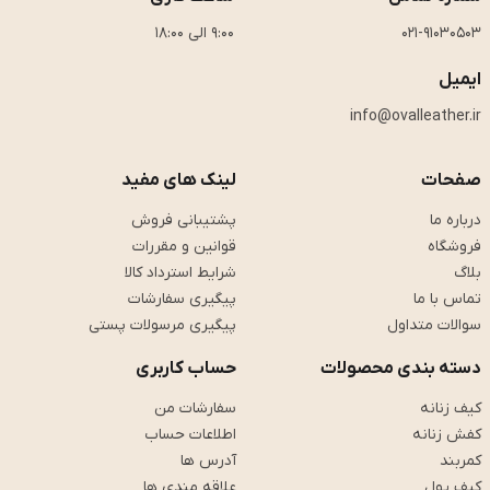
021-91030503
9:00 الی 18:00
ایمیل
info@ovalleather.ir
صفحات
لینک های مفید
درباره ما
پشتیبانی فروش
فروشگاه
قوانین و مقررات
بلاگ
شرایط استرداد کالا
تماس با ما
پیگیری سفارشات
سوالات متداول
پیگیری مرسولات پستی
دسته بندی محصولات
حساب کاربری
کیف زنانه
سفارشات من
کفش زنانه
اطلاعات حساب
کمربند
آدرس ها
کیف پول
علاقه مندی ها