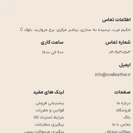
اطلاعات تماس
حکیم غرب، نرسیده به ستاری، پیامبر مرکزی، برج مروارید، بلوک C
شماره تماس
ساعت کاری
021-91030503
9:00 الی 18:00
ایمیل
info@ovalleather.ir
صفحات
لینک های مفید
درباره ما
پشتیبانی فروش
فروشگاه
قوانین و مقررات
بلاگ
شرایط استرداد کالا
تماس با ما
پیگیری سفارشات
سوالات متداول
پیگیری مرسولات پستی