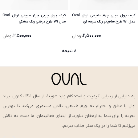
کیف پول جیبی چرم طبیعی اوال Oval
کیف پول جیبی چرم طبیعی اوال Oval
مدل W1 طرح سافیانو رنگ سرمه ای
مدل W1 طرح درختی رنگ مشکی
2,500,000
2,500,000
تومان
تومان
8 نتیجه
به دنیایی از زیبایی، کیفیت و استحکام وارد شوید!، از سال ۱۴۰۱ تاکنون، برند
اوال با عشق و احترام به چرم طبیعی، تلاش مستمری می‌کند تا بهترین
تجربه را برای شما به ارمغان بیاورد. از ابتدای فعالیتمان، ما دست به تلاش
می‌زنیم تا شما را در یک سفر جذاب ببریم.