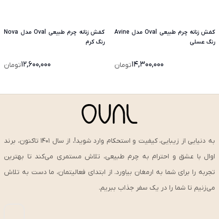
کفش زنانه چرم طبیعی Oval مدل Avine
کفش زنانه چرم طبیعی Oval مدل Nova
رنگ عسلی
رنگ کرم
12,600,000
14,300,000
تومان
تومان
به دنیایی از زیبایی، کیفیت و استحکام وارد شوید!، از سال ۱۴۰۱ تاکنون، برند
اوال با عشق و احترام به چرم طبیعی، تلاش مستمری می‌کند تا بهترین
تجربه را برای شما به ارمغان بیاورد. از ابتدای فعالیتمان، ما دست به تلاش
می‌زنیم تا شما را در یک سفر جذاب ببریم.