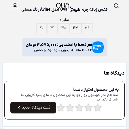
کفش زنانه چرم طبیعی Oval مدل Avine رنگ عسلی
سایز :
40
39
38
37
36
هر قسط با اسنپ‌پی:
3,575,000
تومان
4 قسط ماهانه. بدون سود، چک و ضامن
دیدگاه ها
به این محصول امتیاز دهید!
شما هم نظر خودتون رو راجع به این محصول با ما و بقیه کاربران به
اشتراک بگذارید.
ثبت دیدگاه جدید