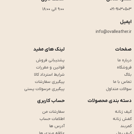
021-91030503
9:00 الی 18:00
ایمیل
info@ovalleather.ir
صفحات
لینک های مفید
درباره ما
پشتیبانی فروش
فروشگاه
قوانین و مقررات
بلاگ
شرایط استرداد کالا
تماس با ما
پیگیری سفارشات
سوالات متداول
پیگیری مرسولات پستی
دسته بندی محصولات
حساب کاربری
کیف زنانه
سفارشات من
کفش زنانه
اطلاعات حساب
کمربند
آدرس ها
کیف پول
علاقه مندی ها