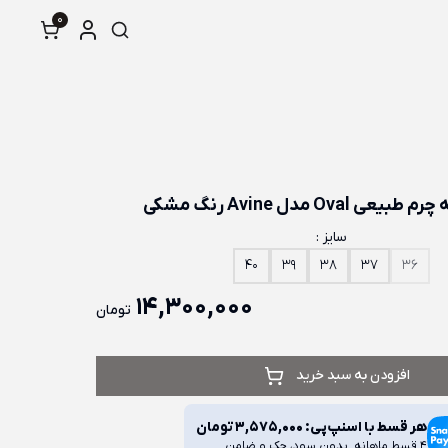
0
 Oval مدل Avine رنگ مشکی
سایز :
40
39
38
37
36
14,300,000
تومان
افزودن به سبد خرید
هر قسط با اسنپ‌پی:
3,575,000
تومان
4 قسط ماهانه. بدون سود، چک و ضامن