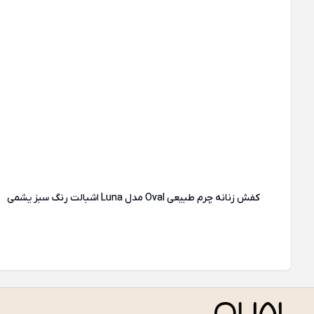
کفش زنانه چرم طبیعی Oval مدل Luna اشبالت رنگ سبز یشمی