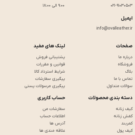
021-91030503
9:00 الی 18:00
ایمیل
info@ovalleather.ir
صفحات
لینک های مفید
درباره ما
پشتیبانی فروش
فروشگاه
قوانین و مقررات
بلاگ
شرایط استرداد کالا
تماس با ما
پیگیری سفارشات
سوالات متداول
پیگیری مرسولات پستی
دسته بندی محصولات
حساب کاربری
کیف زنانه
سفارشات من
کفش زنانه
اطلاعات حساب
کمربند
آدرس ها
کیف پول
علاقه مندی ها