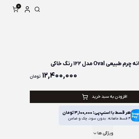
0
طبیعی Oval مدل 122 رنگ خاکی
12,400,000
تومان
افزودن به سبد خرید
هر قسط با اسنپ‌پی:
3,100,000
تومان
4 قسط ماهانه. بدون سود، چک و ضامن
ویژگی ها