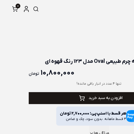
0
ی Oval مدل 123 رنگ قهوه ای
10,800,000
تومان
تنها 4 عدد در انبار باقی مانده!
افزودن به سبد خرید
هر قسط با اسنپ‌پی:
2,700,000
تومان
4 قسط ماهانه. بدون سود، چک و ضامن
ویژگی ها