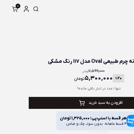
0
طبیعی Oval مدل 117 رنگ مشکی
6,599,000
تومان
5,300,000
20
تومان
%
تنها 1 عدد در انبار باقی مانده!
افزودن به سبد خرید
هر قسط با اسنپ‌پی:
1,325,000
تومان
4 قسط ماهانه. بدون سود، چک و ضامن