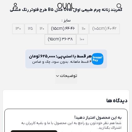
کمربند زنانه چرم طبیعی اوال Oval مدل B5 طرح فلوتر رنگ مشکی
سایز :
130
125
120
44-46 (115cm)
110
40-42 (105cm)
36-38 (95cm)
100
هر قسط با اسنپ‌پی:
625,000
تومان
4 قسط ماهانه. بدون سود، چک و ضامن
توضیحات
دیدگاه ها
به این محصول امتیاز دهید!
شما هم نظر خودتون رو راجع به این محصول با ما و بقیه کاربران به
اشتراک بگذارید.