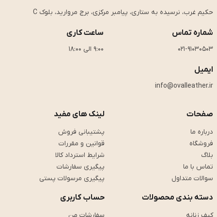
حکیم غرب، نرسیده به ستاری، پیامبر مرکزی، برج مروارید، بلوک C
شماره تماس
ساعت کاری
021-91030503
9:00 الی 18:00
ایمیل
info@ovalleather.ir
صفحات
لینک های مفید
درباره ما
پشتیبانی فروش
فروشگاه
قوانین و مقررات
بلاگ
شرایط استرداد کالا
تماس با ما
پیگیری سفارشات
سوالات متداول
پیگیری مرسولات پستی
دسته بندی محصولات
حساب کاربری
کیف زنانه
سفارشات من